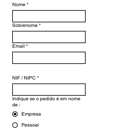
Nome
*
Sobrenome
*
Email
*
Dados para faturação
NIF / NIPC
*
Indique se o pedido é em nome
de :
Empresa
Pessoal
Dados sobre a 