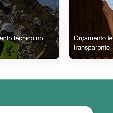
nto técnico no
​Orçamento f
transparente