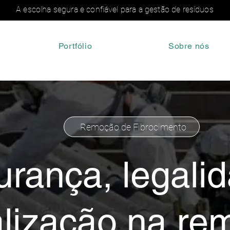
A escolha segura e confiável para a gestão de resíduos
Portfólio
Sobre nós
Remoção de Fibrocimento
urança, legali
alização na re