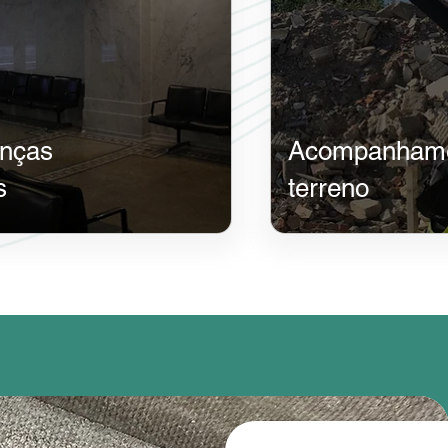
enças
​Acompanhame
s
terreno