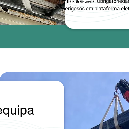
MIRR & e-GAR: Obrigatoriedad
perigosos em plataforma elet
equipa