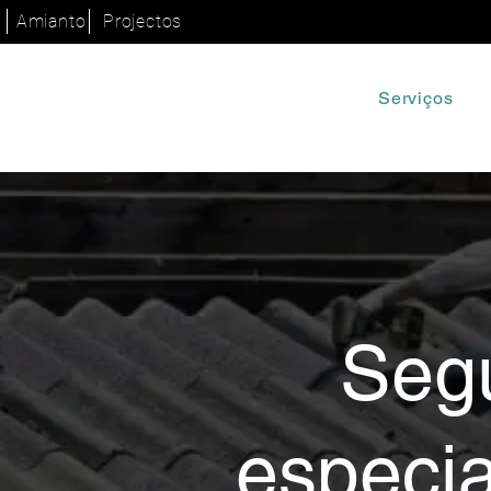
Amianto
Projectos
Serviços
​Seg
especi