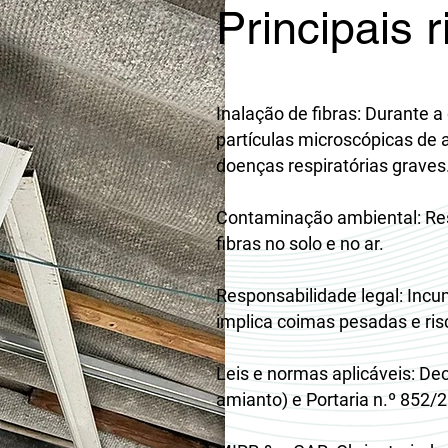
Principais 
Inalação de fibras: Durante a
partículas microscópicas de 
doenças respiratórias graves.
Contaminação ambiental: Re
fibras no solo e no ar.
Responsabilidade legal: Inc
implica coimas pesadas e ris
Leis e normas aplicáveis: Dec
amianto) e Portaria n.º 852