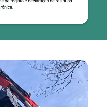
e de registo e declaração de resíduos
rónica.